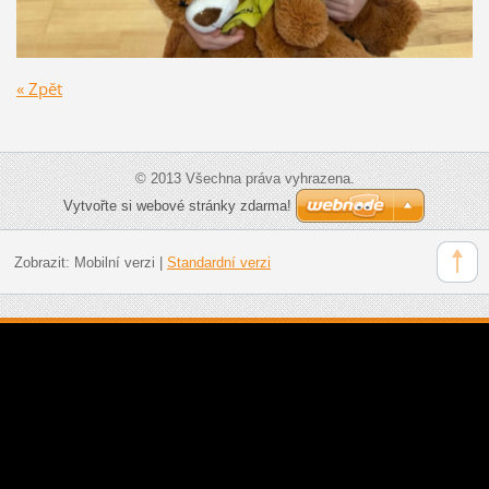
« Zpět
© 2013 Všechna práva vyhrazena.
Vytvořte si webové stránky zdarma!
Zobrazit:
Mobilní verzi
|
Standardní verzi