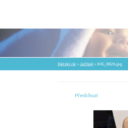
Dětský ráj
>
Ježíšek
>
IMG_8826.jpg
Předchozí