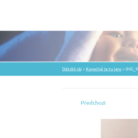
Dětský ráj
>
Konečně je tu jaro
>
IMG_9
Předchozí