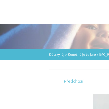
Dětský ráj
>
Konečně je tu jaro
>
IMG_9
Předchozí