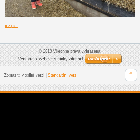
« Zpět
© 2013 Všechna práva vyhrazena.
Vytvořte si webové stránky zdarma!
Zobrazit:
Mobilní verzi
|
Standardní verzi